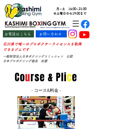
月∼土 14:00∼21:00
※土曜日のみ19:00まで
お電話はこちら
お問い合わせ
石川県で唯一のプロボクサーライセンスを取得
できるジムです
一般財団法人日本ボクシングコミッション 公認
日本プロボクシング協会 加盟
Co
u
rse & Pli
c
e
​- コース&料金 -