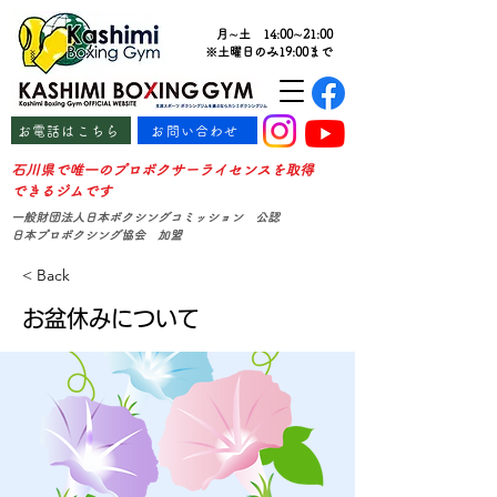
月∼土 14:00∼21:00
※土曜日のみ19:00まで
お電話はこちら
お問い合わせ
石川県で唯一のプロボクサーライセンスを取得
できるジムです
一般財団法人日本ボクシングコミッション 公認
日本プロボクシング協会 加盟
< Back
お盆休みについて