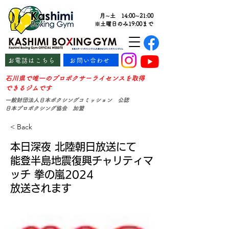
月∼土 14:00∼21:00
※土曜日のみ19:00まで
お電話はこちら
お問い合わせ
石川県で唯一のプロボクサーライセンスを取得
できるジムです
一般財団法人日本ボクシングコミッション 公認
日本プロボクシング協会 加盟
< Back
本日深夜 北陸朝日放送にて
能登半島地震復興チャリティマ
ッチ 拳の嵐2024
放送されます