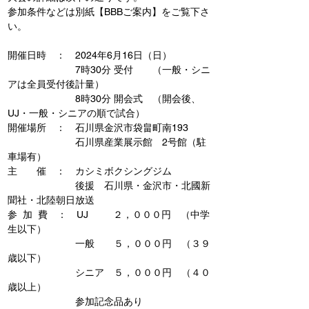
参加条件などは別紙【BBBご案内】をご覧下さ
い。
開催日時　：　2024年6月16日（日）
　　　　　　　7時30分 受付　　（一般・シニ
アは全員受付後計量）
　　　　　　　8時30分 開会式　（開会後、
UJ・一般・シニアの順で試合）
開催場所　：　石川県金沢市袋畠町南193
　　　　　　　石川県産業展示館　2号館（駐
車場有）
主　　催　：　カシミボクシングジム
　　　　　　　後援　石川県・金沢市・北國新
聞社・北陸朝日放送
参  加  費　：　UJ　　  ２，０００円　（中学
生以下）
　　　　　　　一般　　５，０００円　（３９
歳以下）
　　　　　　　シニア　５，０００円　（４０
歳以上）
　　　　　　　参加記念品あり