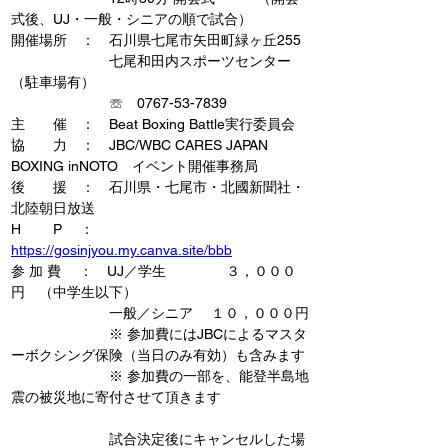
式後、UJ・一般・シニアの順で試合）
開催場所　：　石川県七尾市矢田町緑ヶ丘255
　　　　　　　七尾和田内スポーツセンター
（駐車場有）
　　　　　　　☏　0767-53-7839
主　　催　：　Beat Boxing Battle実行委員会
協　　力　：　
JBC/WBC CARES JAPAN 
BOXING inNOTO　イベント開催事務局
後　　援　：　石川県・七尾市・北國新聞社・
北陸朝日放送
H　　 P 　：　
https://gosinjyou.my.canva.site/bbb
参 加 費 　：　UJ／学生　　　 　３，０００
円　（中学生以下）
　　　　　　　一般／シニア　 １０，０００円
　　　　　　　※ 参加費にはJBCによるマスタ
ーボクシング保険（当日のみ有効）も含みます
　　　　　　　※ 参加費の一部を、能登半島地
震の被災地に寄付させて頂きます
　　　　　　　試合決定後にキャンセルした場