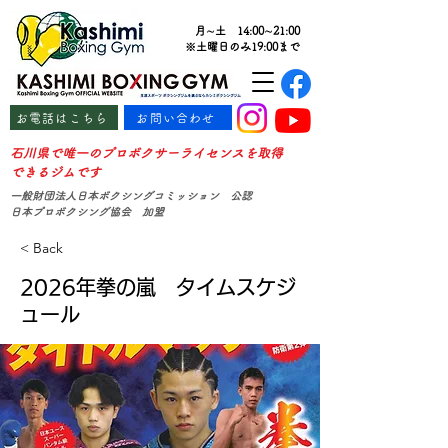
月∼土 14:00∼21:00
※土曜日のみ19:00まで
お電話はこちら
お問い合わせ
石川県で唯一のプロボクサーライセンスを取得
できるジムです
一般財団法人日本ボクシングコミッション 公認
日本プロボクシング協会 加盟
< Back
2026年拳の嵐 タイムスケジ
ュール