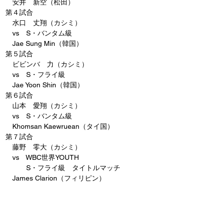
　安井　新空（松田）
第４試合
　水口　丈翔（カシミ）
　vs　S・バンタム級
　Jae Sung Min（韓国）
第５試合
　ビビンバ　力（カシミ）
　vs　S・フライ級
　Jae Yoon Shin（韓国）
第６試合
　山本　愛翔（カシミ）
　vs　S・バンタム級
　Khomsan Kaewruean（タイ国）
第７試合
　藤野　零大（カシミ）
　vs　WBC世界YOUTH
　　　S・フライ級　タイトルマッチ
　James Clarion（フィリピン）