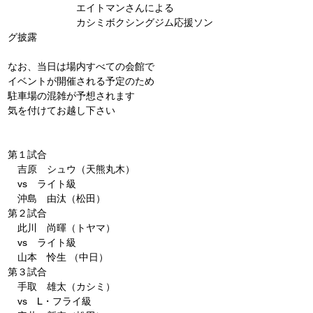
　　　　　　　エイトマンさんによる
　　　　　　　カシミボクシングジム応援ソン
グ披露
なお、当日は場内すべての会館で
イベントが開催される予定のため
駐車場の混雑が予想されます
気を付けてお越し下さい
第１試合
　吉原　シュウ（天熊丸木）
　vs　ライト級
　沖島　由汰（松田）
第２試合
　此川　尚暉（トヤマ）
　vs　ライト級
　山本　怜生 （中日）
第３試合
　手取　雄太（カシミ）
　vs　L・フライ級