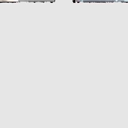
集中／
、プロを目指したい方、
男女問わずいつでもご体験していただけます！
21:00
☎076-243-0233
9:00
はこちらから