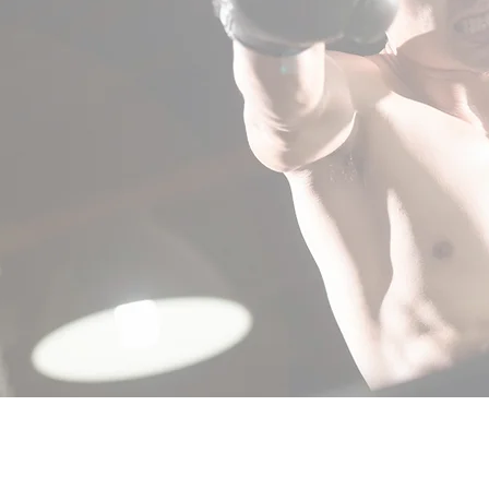
NG
SHAPE-
U
P
Ne
w
s & Topi
c
s