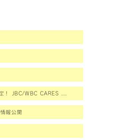
第3回 Beat Boxing Battle(B･B･B) 6月22日開催決定！ JBC/WBC CARES JAPAN BOXING in NOTO 能登復興支援 第3回Beat Boxing Battleのご案内
近日情報公開