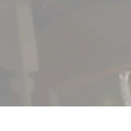
E
X
CITI
&