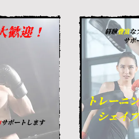
大歓迎！
経験
豊富
な
​サ
トレーニ
​ シェイ
力
サポートします