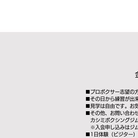
■プロボクサー志望の
■その日から練習が出
■見学は自由です。お
■その他、お問い合わ
カシミボクシングジム電話
※入会申し込みはジム
■1日体験（ビジター